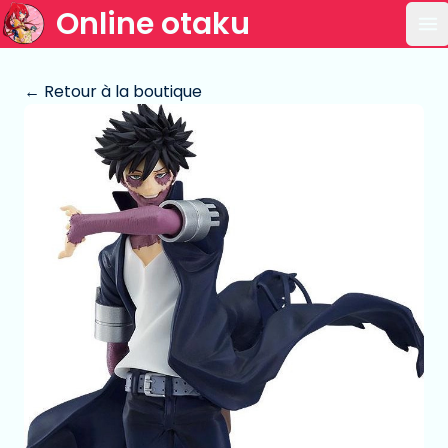
Online otaku
Ou
← Retour à la boutique