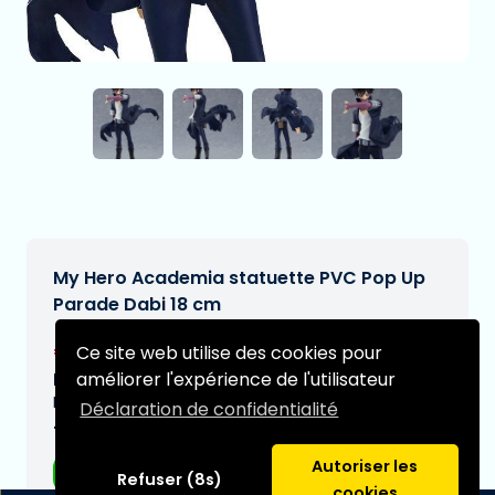
My Hero Academia statuette PVC Pop Up
Parade Dabi 18 cm
€44,95
Ce site web utilise des cookies pour
[Sous réserve de modifications]
améliorer l'expérience de l'utilisateur
Date de livraison prévue:
N/A
Déclaration de confidentialité
Type:
Autoriser les
Figurines d'anime
Refuser (8s)
cookies