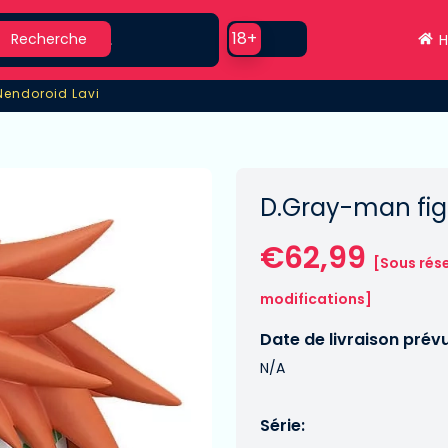
earch
Use setting
18+
Recherche
H
 Nendoroid Lavi
Nendoroid Lavi
D.Gray-man fig
€62,99
[Sous rés
modifications]
Date de livraison prév
N/A
Série: