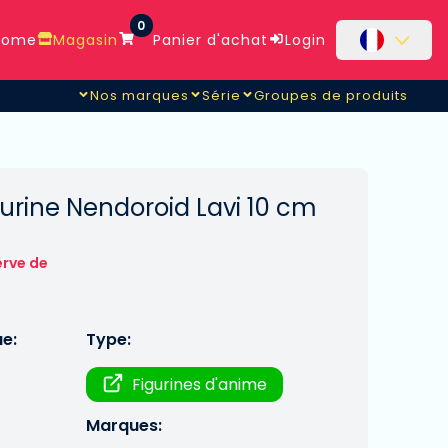
0
ome
Magasin
Panier d'achat
Login
Nos marques
Série
Groupes de produits
urine Nendoroid Lavi 10 cm
erve de
ue:
Type:
Figurines d'anime
Marques: