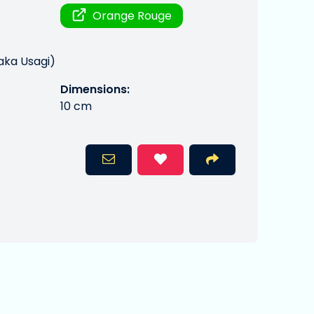
Orange Rouge
aka Usagi)
Dimensions:
10 cm