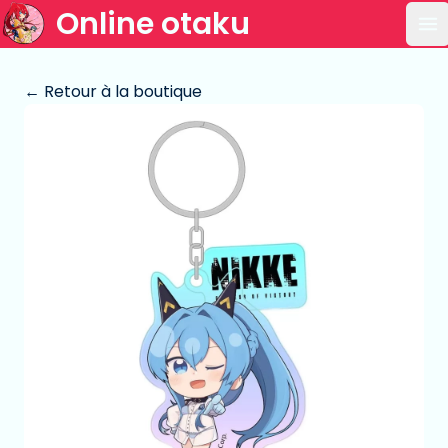
Online otaku
Ou
← Retour à la boutique