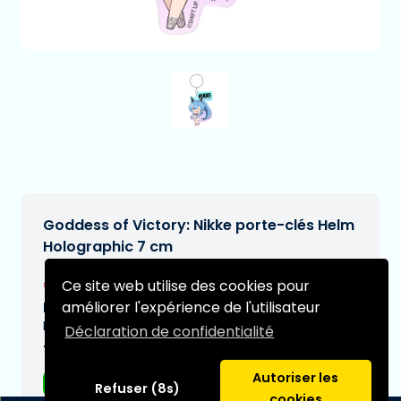
Goddess of Victory: Nikke porte-clés Helm
Holographic 7 cm
€9,99
Ce site web utilise des cookies pour
[Sous réserve de modifications]
améliorer l'expérience de l'utilisateur
Date de livraison prévue:
N/A
Déclaration de confidentialité
Type:
Autoriser les
Accessoires
Refuser (8s)
cookies