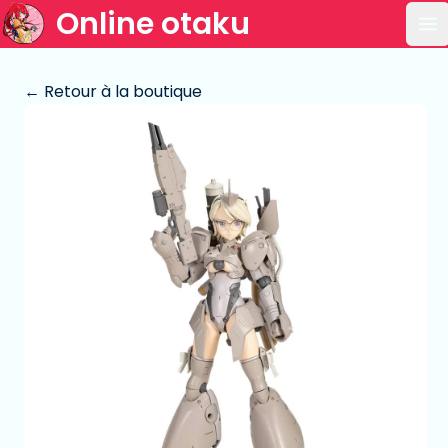
Online otaku
Ou
← Retour à la boutique