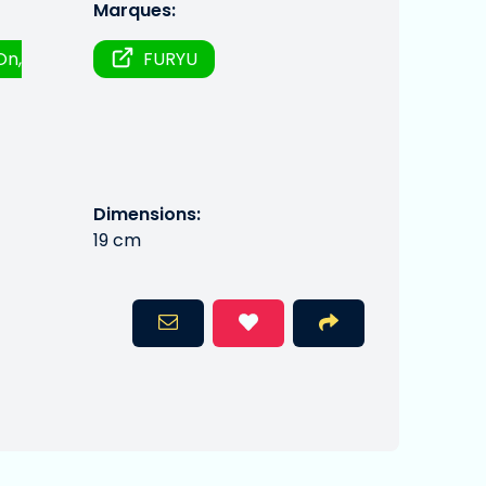
Marques:
On,
FURYU
Dimensions:
19 cm