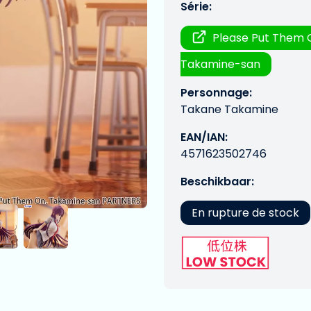
Série:
Please Put Them 
Takamine-san
Personnage:
Takane Takamine
EAN/IAN:
4571623502746
Beschikbaar:
En rupture de stock