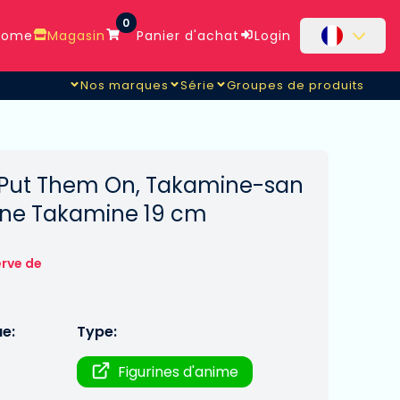
0
ome
Magasin
Panier d'achat
Login
Nos marques
Série
Groupes de produits
e Put Them On, Takamine-san
kane Takamine 19 cm
erve de
ue:
Type:
Figurines d'anime