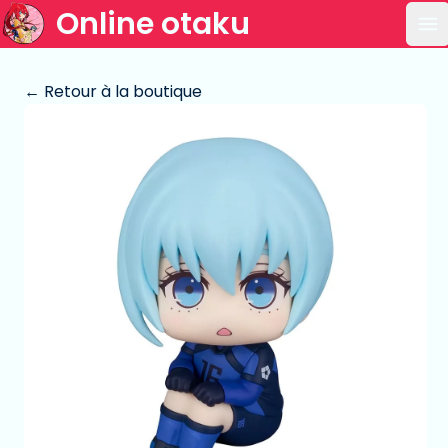
Online otaku
Ou
← Retour à la boutique