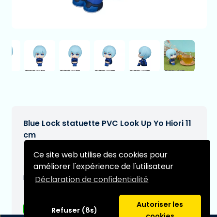
Blue Lock statuette PVC Look Up Yo Hiori 11
cm
€44,99
Ce site web utilise des cookies pour
[Sous réserve de modifications]
améliorer l'expérience de l'utilisateur
Date de livraison prévue:
N/A
Déclaration de confidentialité
Type:
Autoriser les
Figurines d'anime
Refuser (8s)
cookies