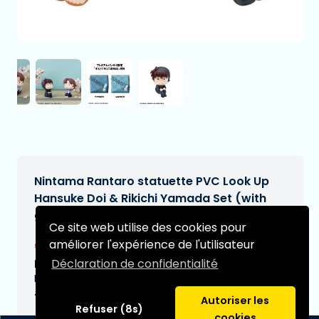
Nintama Rantaro statuette PVC Look Up
Hansuke Doi & Rikichi Yamada Set (with
gift) 11 cm
Ce site web utilise des cookies pour
€94,99
améliorer l'expérience de l'utilisateur
[Sous réserve de modifications]
Déclaration de confidentialité
Date de livraison prévue:
N/A
Type:
Autoriser les
Refuser (8s)
cookies