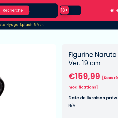
earch
Use setting
18+
Recherche
H
nata Hyuga Splash B Ver.
ata Hyuga Splash B Ver.
Figurine Naruto
Ver. 19 cm
€159,99
[Sous r
modifications]
Date de livraison prév
N/A