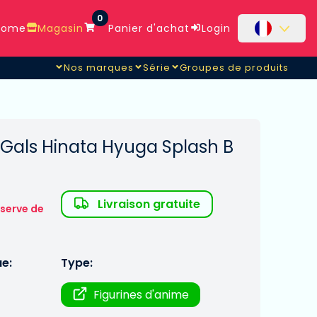
0
ome
Magasin
Panier d'achat
Login
Nos marques
Série
Groupes de produits
 Gals Hinata Hyuga Splash B
Livraison gratuite
éserve de
ue:
Type:
Figurines d'anime