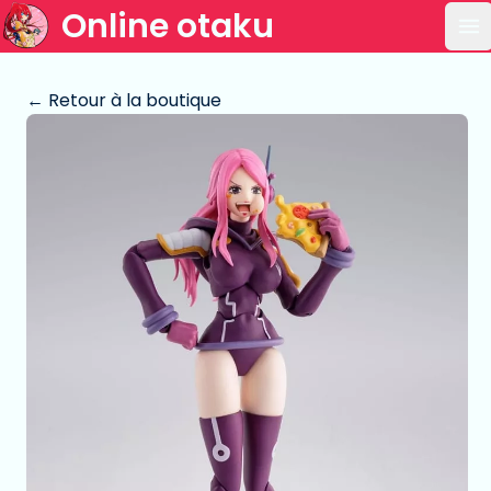
Online otaku
Ou
← Retour à la boutique