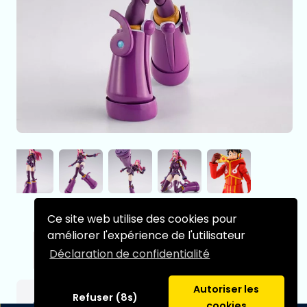
Ce site web utilise des cookies pour
améliorer l'expérience de l'utilisateur
-
+
Déclaration de confidentialité
Autoriser les
Refuser (8s)
One Piece figurine S.H.Figuarts Jewelry
cookies