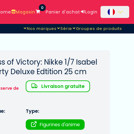
0
ome
Magasin
Panier d'achat
Login
Nos marques
Série
Groupes de produits
 of Victory: Nikke 1/7 Isabel
y Deluxe Edtition 25 cm
Livraison gratuite
éserve de
ue:
Type:
Figurines d'anime