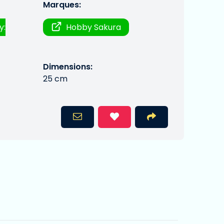
Marques:
y:
Hobby Sakura
Dimensions:
25 cm