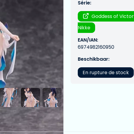
Série:
Goddess of Victor
Nikke
EAN/IAN:
6974982160950
Beschikbaar:
En rupture de stock