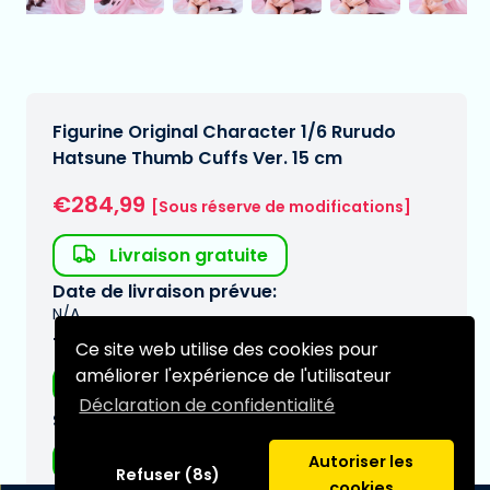
Figurine Original Character 1/6 Rurudo
Hatsune Thumb Cuffs Ver. 15 cm
€284,99
[Sous réserve de modifications]
Livraison gratuite
Date de livraison prévue:
N/A
Type:
Ce site web utilise des cookies pour
améliorer l'expérience de l'utilisateur
Figurines Hentai
Déclaration de confidentialité
Série:
Original Character
Autoriser les
Refuser (8s)
cookies