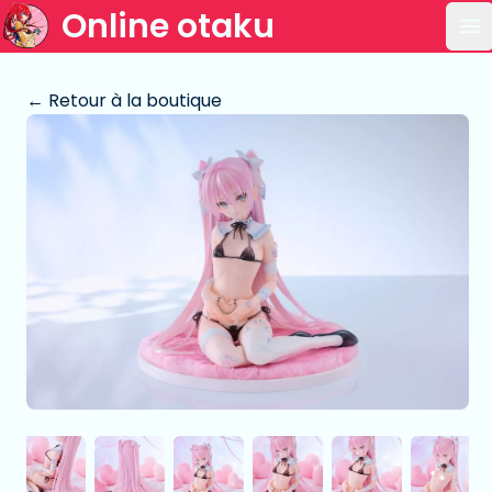
Online otaku
Ou
← Retour à la boutique