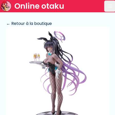
Online otaku
Ou
← Retour à la boutique