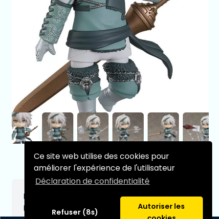
Ce site web utilise des cookies pour
améliorer l'expérience de l'utilisateur
Déclaration de confidentialité
NieR Replicant ver. 1.22474487139... figurine
Autoriser les
Nendoroid Nier 10 cm
Refuser (8s)
cookies