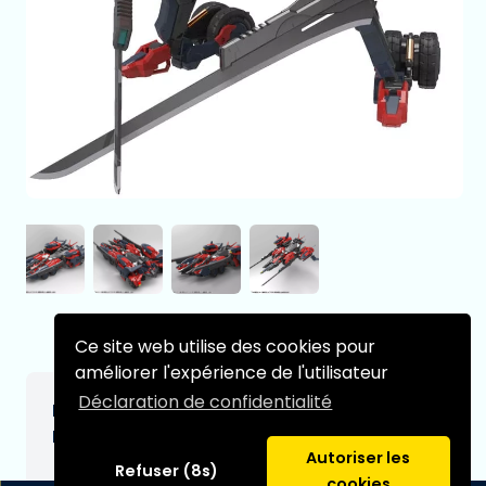
Ce site web utilise des cookies pour
améliorer l'expérience de l'utilisateur
Déclaration de confidentialité
Hexa Gear figurine Plastic Model Kit 1/24
Levante 24 cm
Autoriser les
Refuser (8s)
€154,99
cookies
[Sous réserve de modifications]