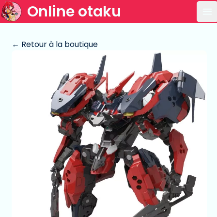
Online otaku
Ou
← Retour à la boutique