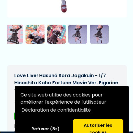
Love Live! Hasunō Sora Jogakuin - 1/7
Hinoshita Kaho Fortune Movie Ver. Figurine
- 24 cm
Ce site web utilise des cookies pour
€224,99
améliorer l'expérience de l'utilisateur
[Sous réserve de modifications]
Déclaration de confidentialité
Livraison gratuite
Autoriser les
Date de livraison prévue:
Refuser (8s)
N/A
cookies