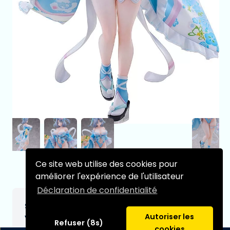
Ce site web utilise des cookies pour
améliorer l'expérience de l'utilisateur
Déclaration de confidentialité
Senran Kagura – 1/4 Yumi Japanese Bunny
Autoriser les
Ver. Figurine – 43 cm
Refuser (8s)
cookies