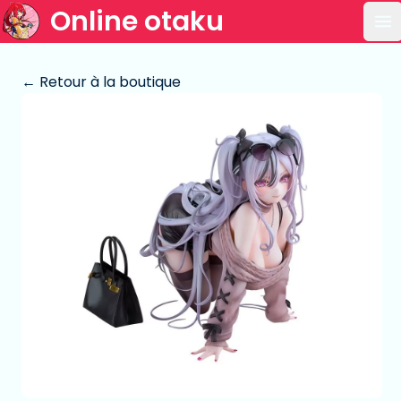
Online otaku
Ou
← Retour à la boutique