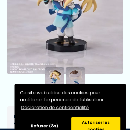
Ce site web utilise des cookies pour
améliorer l'expérience de l'utilisateur
Déclaration de confidentialité
Honkai: Star Rail Nameless Honor figurine
Autoriser les
Chibi Vol. 01 Yanqing 8 cm
Refuser (8s)
cookies