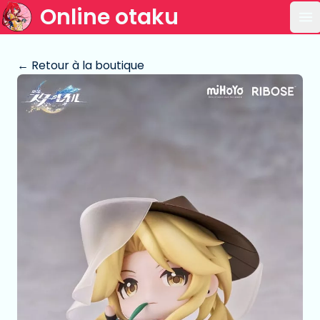
Online otaku
Ou
← Retour à la boutique