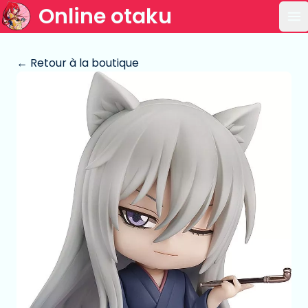
Online otaku
Ou
← Retour à la boutique