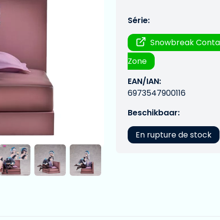
Série:
Snowbreak Conta
Zone
EAN/IAN:
6973547900116
Beschikbaar:
En rupture de stock