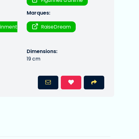
Figurines d'anime
Marques:
inment
RaiseDream
Dimensions:
19 cm