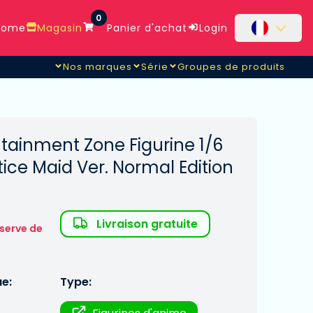
0
ome
Magasin
Panier d'achat
Login
Nos marques
Série
Groupes de produits
ainment Zone Figurine 1/6
ce Maid Ver. Normal Edition
Livraison gratuite
serve de
ue:
Type: