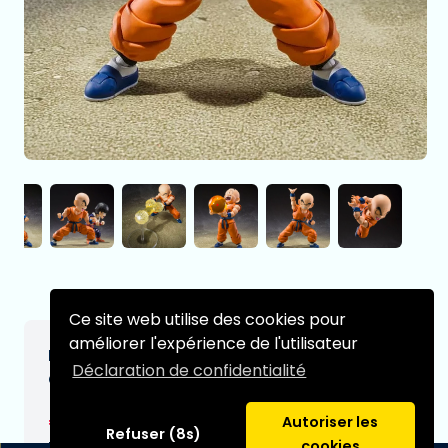
Ce site web utilise des cookies pour
améliorer l'expérience de l'utilisateur
Dragon Ball figurine S.H.Figuarts Krillin Son
Déclaration de confidentialité
Goku´s old Friend 11 cm
€74,99
Autoriser les
[Sous réserve de modifications]
Refuser (8s)
Date de livraison prévue:
cookies