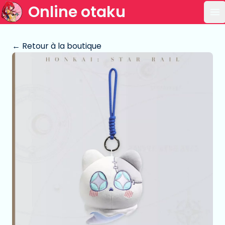
Online otaku
Ou
← Retour à la boutique