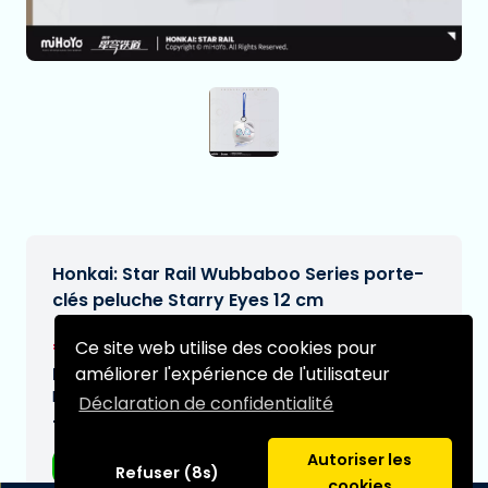
Honkai: Star Rail Wubbaboo Series porte-
clés peluche Starry Eyes 12 cm
€22,99
Ce site web utilise des cookies pour
[Sous réserve de modifications]
améliorer l'expérience de l'utilisateur
Date de livraison prévue:
N/A
Déclaration de confidentialité
Type:
Autoriser les
Accessoires
Refuser (8s)
cookies