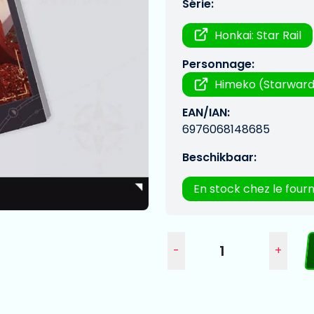
Série:
Honkai: Star Rail
Personnage:
Himeko (Starward
EAN/IAN:
6976068148685
Beschikbaar:
En stock chez le fourn
-
+