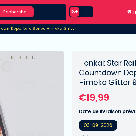
earch
Use setting
18+
Recherche
H
own Departure Series Himeko Glitter
own Departure Series Himeko Glitter
Honkai: Star Rai
Countdown Depa
Himeko Glitter 
€19,99
Date de livraison prév
03-09-2026