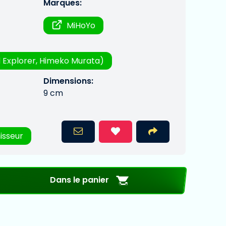
Marques:
MiHoYo
 Explorer, Himeko Murata)
Dimensions:
9 cm
isseur
Dans le panier