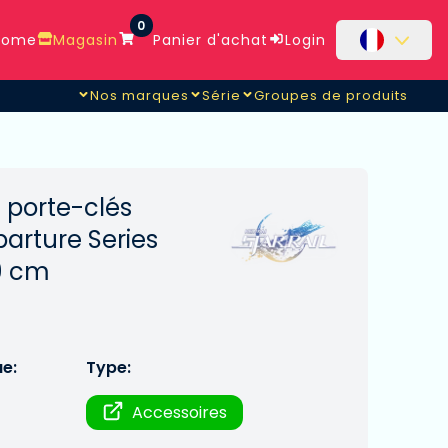
0
ome
Magasin
Panier d'achat
Login
Nos marques
Série
Groupes de produits
l porte-clés
rture Series
9 cm
ue:
Type:
Accessoires