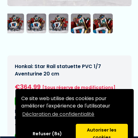
Honkai: Star Rail statuette PVC 1/7
Aventurine 20 cm
€364,99
[Sous réserve de modifications]
Ce site web utilise des cookies pour
Livraison gratuite
améliorer l'expérience de l'utilisateur
Date de livraison prévue:
Déclaration de confidentialité
N/A
Type:
Autoriser les
Refuser (8s)
Figurines d'anime
cookies