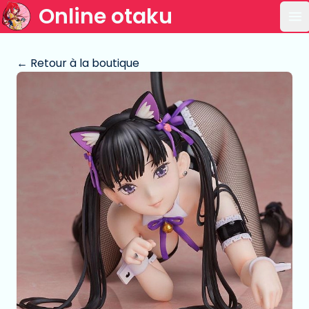
Online otaku
Ou
← Retour à la boutique