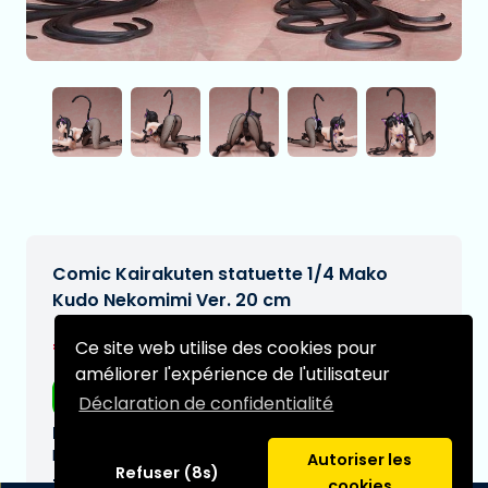
Comic Kairakuten statuette 1/4 Mako
Kudo Nekomimi Ver. 20 cm
€379,00
Ce site web utilise des cookies pour
[Sous réserve de modifications]
améliorer l'expérience de l'utilisateur
Livraison gratuite
Déclaration de confidentialité
Date de livraison prévue:
N/A
Autoriser les
Refuser (8s)
Type:
cookies