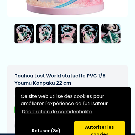
Touhou Lost World statuette PVC 1/8
Youmu Konpaku 22 cm
€349,00
Ce site web utilise des cookies pour
[Sous réserve de modifications]
améliorer l'expérience de l'utilisateur
Livraison gratuite
Déclaration de confidentialité
Date de livraison prévue:
N/A
Autoriser les
Refuser (8s)
Type:
cookies