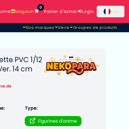
0
ome
Magasin
Panier d'achat
Login
Nos marques
Série
Groupes de produits
tte PVC 1/12
Ver. 14 cm
rve de
ue:
Type:
Figurines d'anime