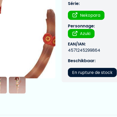
Série:
Nekopara
Personnage:
Azuki
EAN/IAN:
4571245299864
Beschikbaar:
En rupture de stock