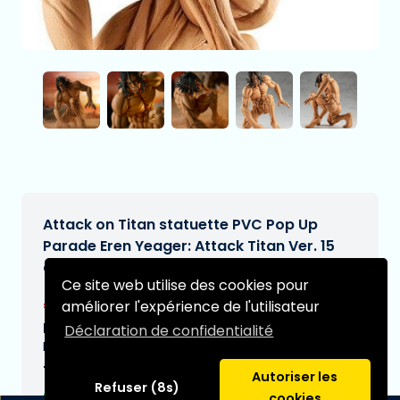
Attack on Titan statuette PVC Pop Up
Parade Eren Yeager: Attack Titan Ver. 15
cm
Ce site web utilise des cookies pour
€41,95
améliorer l'expérience de l'utilisateur
[Sous réserve de modifications]
Date de livraison prévue:
Déclaration de confidentialité
N/A
Type:
Autoriser les
Refuser (8s)
cookies