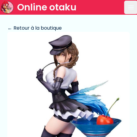
Online otaku
Ou
← Retour à la boutique