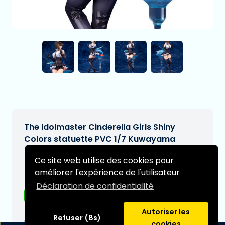
The Idolmaster Cinderella Girls Shiny
Colors statuette PVC 1/7 Kuwayama
Chiyuki Formal Look Serenade Ver. 25 cm
Ce site web utilise des cookies pour
€253,95
améliorer l'expérience de l'utilisateur
[Sous réserve de modifications]
Déclaration de confidentialité
Livraison gratuite
Date de livraison prévue:
Autoriser les
Refuser (8s)
N/A
cookies