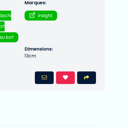
Marques:
dachi
Insight
a?
su ka?
Dimensions:
13cm