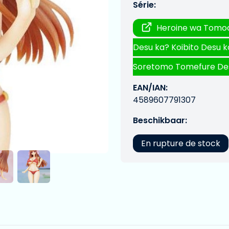
Série:
Heroine wa Tomo
Desu ka? Koibito Desu k
Soretomo Tomefure De
EAN/IAN:
4589607791307
Beschikbaar:
En rupture de stock