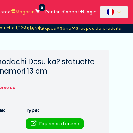
0
ome
Magasin
Panier d'achat
Login
Heroine wa Tomodachi Desu ka? statuette 1/12 Sakurako Hinamori
Nos marques
Série
Groupes de produits
tuette 1/12 Sakurako Hinamori
odachi Desu ka? statuette
inamori 13 cm
erve de
ue:
Type:
Figurines d'anime