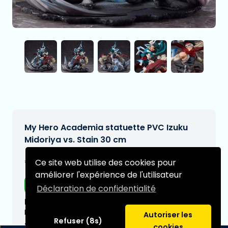
My Hero Academia statuette PVC Izuku
Midoriya vs. Stain 30 cm
€586,95
Ce site web utilise des cookies pour
[Sous réserve de modifications]
améliorer l'expérience de l'utilisateur
Livraison gratuite
Déclaration de confidentialité
Date de livraison prévue:
N/A
Autoriser les
Refuser (8s)
Type:
cookies