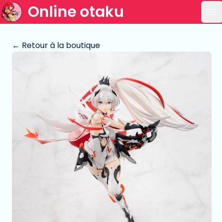
Online otaku
Ou
← Retour à la boutique