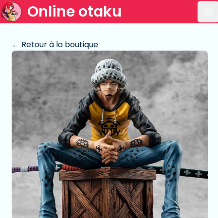
Online otaku
Ou
← Retour à la boutique