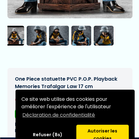
One Piece statuette PVC P.O.P. Playback
Memories Trafalgar Law 17 cm
€269,99
Ce site web utilise des cookies pour
[Sous réserve de modifications]
améliorer l'expérience de l'utilisateur
Livraison gratuite
Déclaration de confidentialité
Date de livraison prévue:
N/A
Autoriser les
Refuser (8s)
cookies