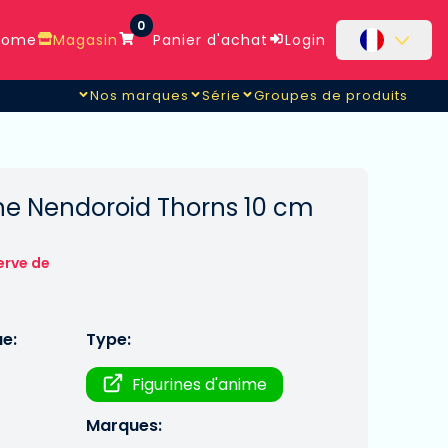
0
ome
Magasin
Panier d'achat
Login
Nos marques
Série
Groupes de produits
ine Nendoroid Thorns 10 cm
erve de
ue:
Type:
Figurines d'anime
Marques: