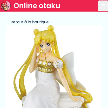
Online otaku
Ou
← Retour à la boutique