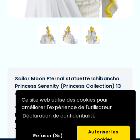
Sailor Moon Eternal statuette Ichibansho
Princess Serenity (Princess Collection) 13
cm
Ce site web utilise des cookies pour
€54,99
améliorer l'expérience de l'utilisateur
[Sous réserve de modifications]
Date de livraison prévue:
Déclaration de confidentialité
N/A
Type:
Autoriser les
Refuser (8s)
cookies