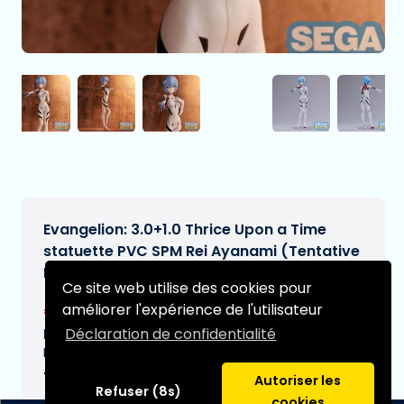
Evangelion: 3.0+1.0 Thrice Upon a Time
statuette PVC SPM Rei Ayanami (Tentative
Name) Momentary White 19 cm
Ce site web utilise des cookies pour
€22,95
améliorer l'expérience de l'utilisateur
[Sous réserve de modifications]
Déclaration de confidentialité
Date de livraison prévue:
N/A
Type:
Autoriser les
Refuser (8s)
cookies