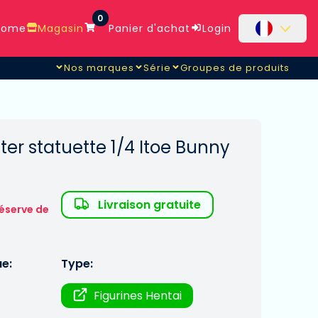
0
ome
Magasin
Panier d'achat
Login
Nos marques
Série
Groupes de produits
ter statuette 1/4 Itoe Bunny
Livraison gratuite
éserve de
ue:
Type:
Figurines Hentai