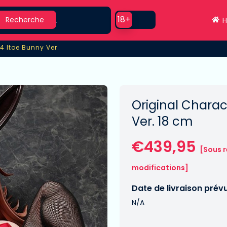
earch
Use setting
18+
Recherche
H
/4 Itoe Bunny Ver.
/4 Itoe Bunny Ver.
Original Charac
Ver. 18 cm
€439,95
[Sous r
modifications]
Date de livraison prév
N/A