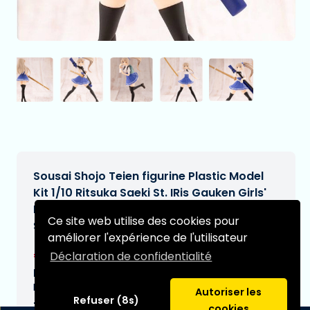
Sousai Shojo Teien figurine Plastic Model
Kit 1/10 Ritsuka Saeki St. IRis Gauken Girls'
High School Summer Clothes Dreaming
Ce site web utilise des cookies pour
Style Knight of Iris 16 cm
améliorer l'expérience de l'utilisateur
€93,99
Déclaration de confidentialité
[Sous réserve de modifications]
Date de livraison prévue:
N/A
Autoriser les
Refuser (8s)
Type:
cookies