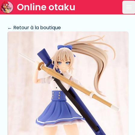
Online otaku
Ou
← Retour à la boutique