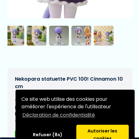
Nekopara statuette PVC 100! Cinnamon 10
cm
€48,99
Ce site web utilise des cookies pour
[Sous réserve de modifications]
améliorer l'expérience de l'utilisateur
Date de livraison prévue:
N/A
Déclaration de confidentialité
Type:
Autoriser les
Figurines d'anime
Refuser (8s)
cookies