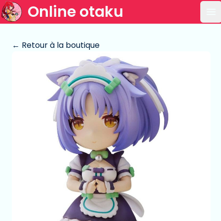
Online otaku
Ou
← Retour à la boutique