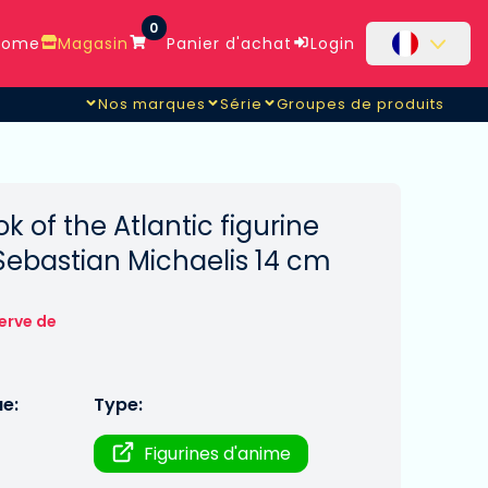
0
ome
Magasin
Panier d'achat
Login
Nos marques
Série
Groupes de produits
ok of the Atlantic figurine
Sebastian Michaelis 14 cm
erve de
ue:
Type:
Figurines d'anime