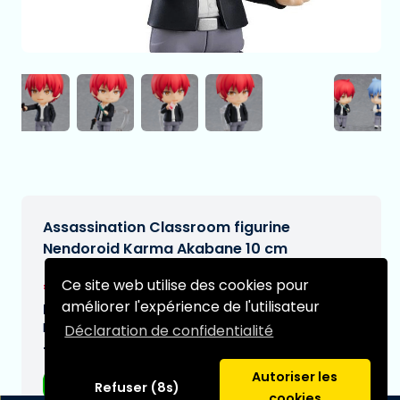
Assassination Classroom figurine
Nendoroid Karma Akabane 10 cm
€70,99
Ce site web utilise des cookies pour
[Sous réserve de modifications]
améliorer l'expérience de l'utilisateur
Date de livraison prévue:
N/A
Déclaration de confidentialité
Type:
Autoriser les
Figurines d'anime
Refuser (8s)
cookies