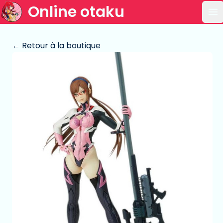
Online otaku
Ou
← Retour à la boutique