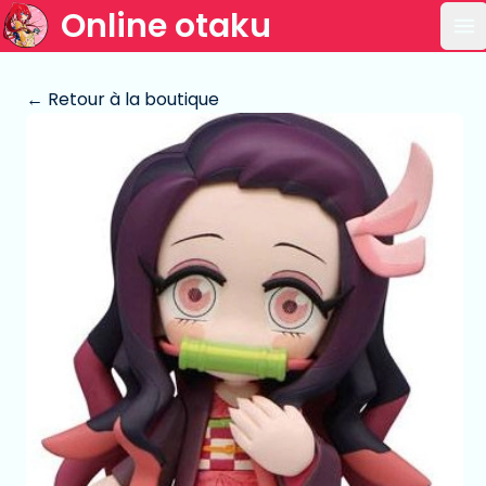
Online otaku
Ou
← Retour à la boutique