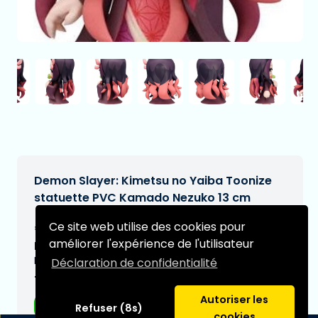
Demon Slayer: Kimetsu no Yaiba Toonize
statuette PVC Kamado Nezuko 13 cm
€27,95
Ce site web utilise des cookies pour
[Sous réserve de modifications]
améliorer l'expérience de l'utilisateur
Date de livraison prévue:
N/A
Déclaration de confidentialité
Type:
Autoriser les
Figurines d'anime
Refuser (8s)
cookies