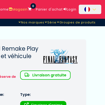
0
ome
Magasin
Panier d'achat
Login
Nos marques
Série
Groupes de produits
II Remake Play
e et véhicule
Livraison gratuite
éserve de
ue:
Type: