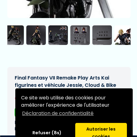
Final Fantasy VII Remake Play Arts Kai
figurines et véhicule Jessie, Cloud & Bike
€439,95
Ce site web utilise des cookies pour
[Sous réserve de modifications]
améliorer l'expérience de l'utilisateur
Livraison gratuite
Déclaration de confidentialité
Date de livraison prévue:
N/A
Autoriser les
Refuser (8s)
cookies