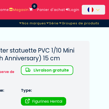
0
ome
Magasin
Panier d'achat
Login
Nos marques
Série
Groupes de produits
ter statuette PVC 1/10 Mini
th Anniversary) 15 cm
Livraison gratuite
serve de
ue:
Type:
Figurines Hentai