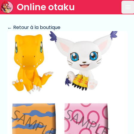
Online otaku
Ou
← Retour à la boutique