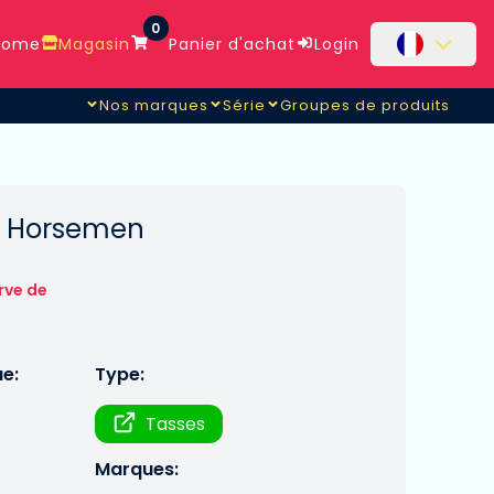
0
ome
Magasin
Panier d'achat
Login
Nos marques
Série
Groupes de produits
g Horsemen
rve de
ue:
Type:
Tasses
Marques: