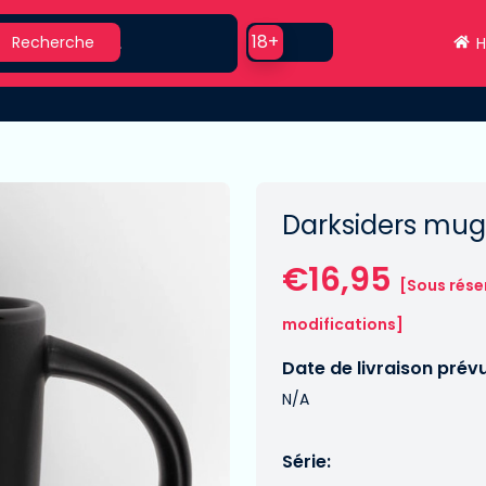
earch
Use setting
18+
Recherche
H
Darksiders mu
€16,95
[Sous rése
modifications]
Date de livraison prév
N/A
Série: