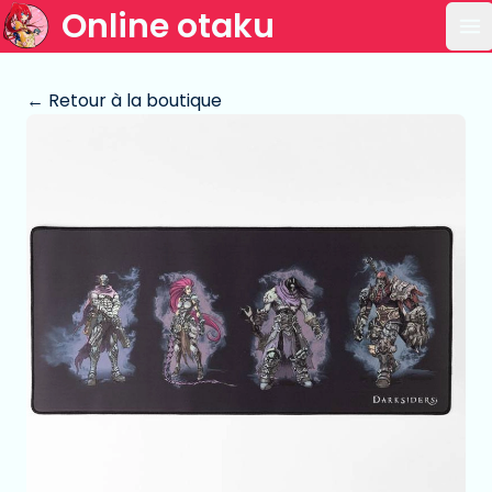
Online otaku
Ou
← Retour à la boutique