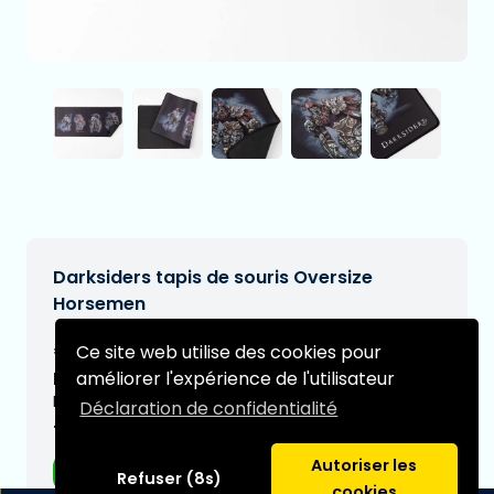
Darksiders tapis de souris Oversize
Horsemen
€33,95
Ce site web utilise des cookies pour
[Sous réserve de modifications]
améliorer l'expérience de l'utilisateur
Date de livraison prévue:
N/A
Déclaration de confidentialité
Type:
Autoriser les
Tapis de souris
Refuser (8s)
cookies