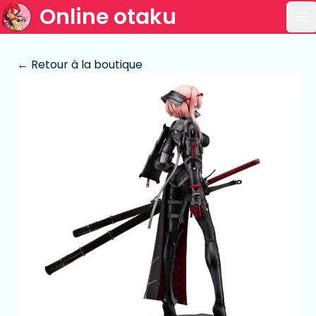
Online otaku
Ou
← Retour à la boutique